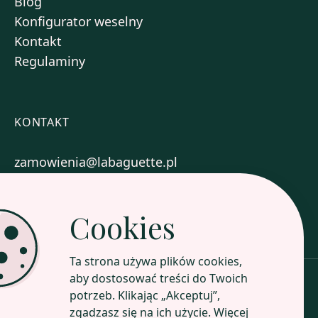
Blog
Konfigurator weselny
Kontakt
Regulaminy
KONTAKT
zamowienia@labaguette.pl
+48 577 717 004
Cookies
Zobacz nasze sklepy
Ta strona używa plików cookies,
aby dostosować treści do Twoich
potrzeb. Klikając „Akceptuj”,
Poznaj nasz profil
zgadzasz się na ich użycie. Więcej