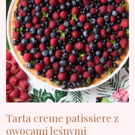
Tarta creme patissiere z
owocami leśnymi