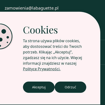
zamowienia@labaguette.pl
+48 577 717 004
Cookies
Zobacz nasze sklepy
Ta strona używa plików cookies,
aby dostosować treści do Twoich
potrzeb. Klikając „Akceptuj”,
Poznaj nasz profil
zgadzasz się na ich użycie. Więcej
informacji znajdziesz w naszej
Polityce Prywatności.
Polityka prywatności
Website by
stamper
Akceptuj
Odrzuć
© 2022 by La Baguette